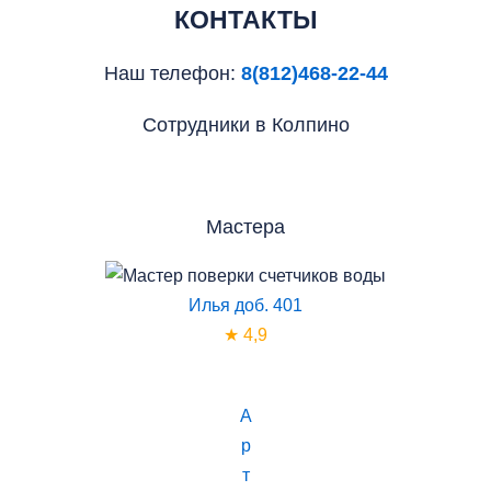
КОНТАКТЫ
Наш телефон:
8(812)468-22-44
Сотрудники в Колпино
Мастера
Илья доб. 401
★ 4,9
А
р
т