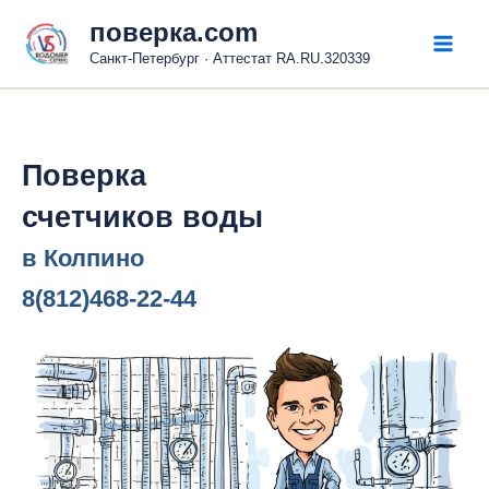
Перейти
поверка.com
к
Санкт-Петербург · Аттестат RA.RU.320339
Mai
содержимому
Men
Поверка
счетчиков воды
в Колпино
8(812)468-22-44